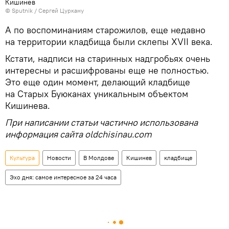
Кишинев
© Sputnik / Сергей Цуркану
А по воспоминаниям старожилов, еще недавно
на территории кладбища были склепы XVII века.
Кстати, надписи на старинных надгробьях очень
интересны и расшифрованы еще не полностью.
Это еще один момент, делающий кладбище
на Старых Буюканах уникальным объектом
Кишинева.
При написании статьи частично использована
информация сайта oldchisinau.com
Культура
Новости
В Молдове
Кишинев
кладбище
Эхо дня: самое интересное за 24 часа