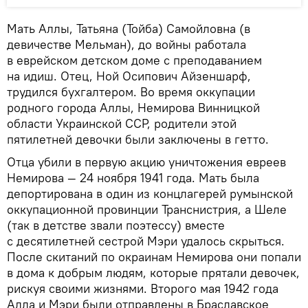
Мать Аллы, Татьяна (Тойба) Самойловна (в
девичестве Мельман), до войны работала
в еврейском детском доме с преподаванием
на идиш. Отец, Ной Осипович Айзеншарф,
трудился бухгалтером. Во время оккупации
родного города Аллы, Немирова Винницкой
области Украинской ССР, родители этой
пятилетней девочки были заключены в гетто.
Отца убили в первую акцию уничтожения евреев
Немирова — 24 ноября 1941 года. Мать была
депортирована в один из концлагерей румынской
оккупационной провинции Транснистрия, а Шеле
(так в детстве звали поэтессу) вместе
с десятилетней сестрой Мэри удалось скрыться.
После скитаний по окраинам Немирова они попали
в дома к добрым людям, которые прятали девочек,
рискуя своими жизнями. Второго мая 1942 года
Алла и Мэри были отправлены в Браславское