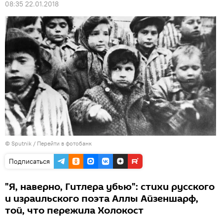
08:35 22.01.2018
© Sputnik
/
Перейти в фотобанк
Подписаться
"Я, наверно, Гитлера убью": стихи русского
и израильского поэта Аллы Айзеншарф,
той, что пережила Холокост