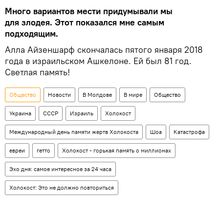
Много вариантов мести придумывали мы
для злодея. Этот показался мне самым
подходящим.
Алла Айзеншарф скончалась пятого января 2018
года в израильском Ашкелоне. Ей был 81 год.
Светлая память!
Общество
Новости
В Молдове
В мире
Общество
Украина
СССР
Израиль
Холокост
Международный день памяти жертв Холокоста
Шоа
Катастрофа
евреи
гетто
Холокост - горькая память о миллионах
Эхо дня: самое интересное за 24 часа
Холокост: Это не должно повториться