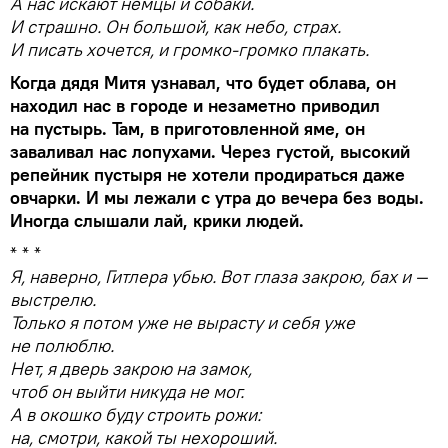
А нас искают немцы и собаки.
И страшно. Он большой, как небо, страх.
И писать хочется, и громко-громко плакать.
Когда дядя Митя узнавал, что будет облава, он
находил нас в городе и незаметно приводил
на пустырь. Там, в приготовленной яме, он
заваливал нас лопухами. Через густой, высокий
репейник пустыря не хотели продираться даже
овчарки. И мы лежали с утра до вечера без воды.
Иногда слышали лай, крики людей.
* * *
Я, наверно, Гитлера убью. Вот глаза закрою, бах и —
выстрелю.
Только я потом уже не вырасту и себя уже
не полюблю.
Нет, я дверь закрою на замок,
чтоб он выйти никуда не мог.
А в окошко буду строить рожи:
на, смотри, какой ты нехороший.