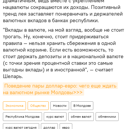
драматичным, ведь вместе с укреплением
нацвалюты сокращаются их доходы. Позитивный
тренд лея заставляет понервничать и держателей
валютных вкладов в банках республики.
"Вклады в валюте, на мой взгляд, вообще не стоит
трогать. Ну, конечно, стоит придерживаться
правила — нельзя хранить сбережения в одной
валютной корзине. Если есть возможность, то
стоит держать депозиты и в национальной валюте
(с точки зрения процентной ставки это самые
выгодны вклады) и в иностранной", — считает
Шеларь.
Поведение пары доллар-евро: чего еще ждать 
на валютном рынке Молдовы>>>
Экономика
Общество
Новости
В Молдове
Республика Молдова
курс валют
обмен валют
обменники
курс валют сегодня
доллар
евро