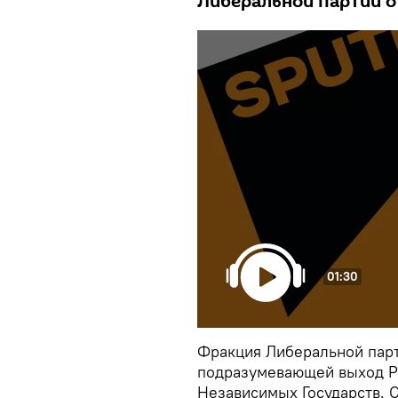
Либеральной партии о
01:30
Фракция Либеральной парт
подразумевающей выход Р
Независимых Государств. 