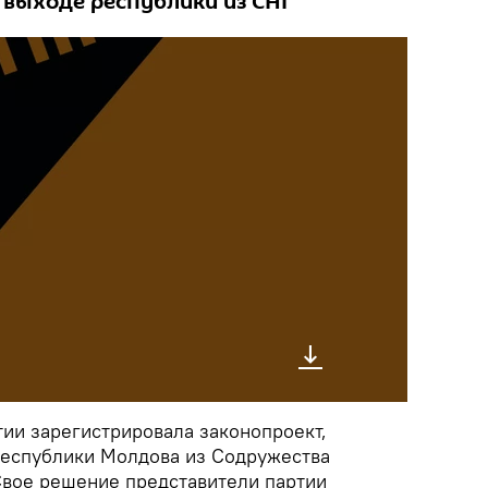
 выходе республики из СНГ
ии зарегистрировала законопроект,
еспублики Молдова из Содружества
Свое решение представители партии