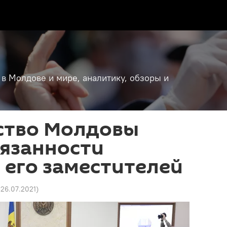
 в Молдове и мире, аналитику, обзоры и
ство Молдовы
бязанности
 его заместителей
 26.07.2021
)