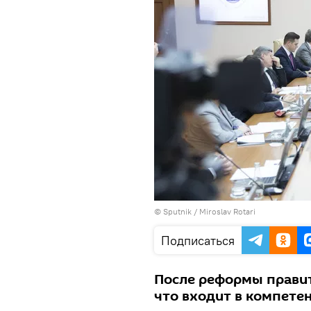
© Sputnik / Miroslav Rotari
Подписаться
После реформы правит
что входит в компете