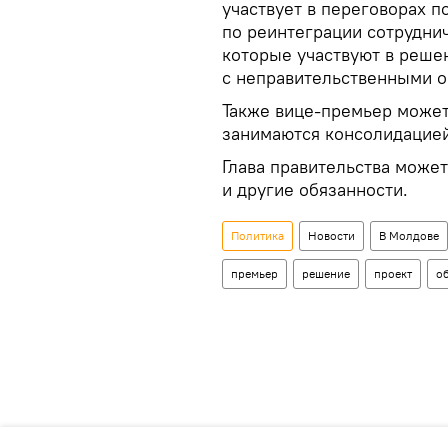
участвует в переговорах п
по реинтеграции сотрудни
которые участвуют в реше
с неправительственными о
Также вице-премьер может
занимаются консолидацией
Глава правительства може
и другие обязанности.
Политика
Новости
В Молдове
премьер
решение
проект
о