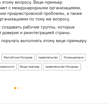
о этому вопросу. Вице-премьер
чает с международными организациями,
нии приднестровской проблемы, а также
рганизациями по тому же вопросу.
 создавать рабочие группы, которые
 доверия и реинтеграцией страны.
т поручать выполнять этому вице-премьеру
Республика Молдова
правительство
Госканцелярия
бязанности
Вице-премьер
правительство Молдовы