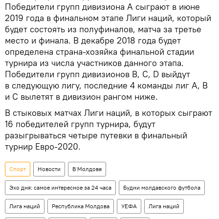
Победители групп дивизиона A сыграют в июне
2019 года в финальном этапе Лиги наций, который
будет состоять из полуфиналов, матча за третье
место и финала. В декабре 2018 года будет
определена страна-хозяйка финальной стадии
турнира из числа участников данного этапа.
Победители групп дивизионов B, С, D выйдут
в следующую лигу, последние 4 команды лиг A, B
и C вылетят в дивизион рангом ниже.
В стыковых матчах Лиги наций, в которых сыграют
16 победителей групп турнира, будут
разыгрываться четыре путевки в финальный
турнир Евро-2020.
Спорт
Новости
В Молдове
Эхо дня: самое интересное за 24 часа
Будни молдавского футбола
Лига наций
Республика Молдова
УЕФА
Лига наций