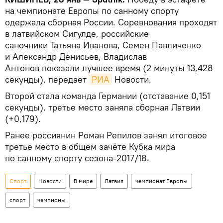
на чемпионате Европы по санному спорту
одержала сборная России. Соревнования проходят
в латвийском Сигулде, российские
саночники
Татьяна Иванова, Семен Павличенко
и Александр Денисьев, Владислав
Антонов показали лучшее время (2 минуты 13,428
секунды), передает
РИА
Новости.
Второй стала команда Германии (отставание 0,151
секунды), третье место заняла сборная Латвии
(+0,179).
Ранее россиянин Роман Репилов занял итоговое
третье место в общем зачёте Кубка мира
по санному спорту сезона-2017/18.
Спорт
Новости
В мире
Латвия
чемпионат Европы
спорт
чемпионы