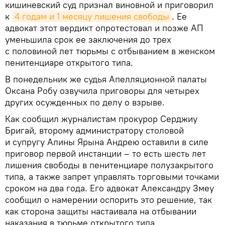
кишиневский суд признал виновной и приговорил
к
4 годам и 1 месяцу лишения свободы
. Ее
адвокат этот вердикт опротестовал и позже АП
уменьшила срок ее заключения до трех
с половиной лет тюрьмы с отбыванием в женском
пенитенциаре открытого типа.
В понедельник же судья Апелляционной палаты
Оксана Робу озвучила приговоры для четырех
других осужденных по делу о взрыве.
Как сообщил журналистам прокурор Серджиу
Бригай, второму администратору столовой
и супругу Алины Ярына Андрею оставили в силе
приговор первой инстанции – то есть шесть лет
лишения свободы в пенитенциаре полузакрытого
типа, а также запрет управлять торговыми точками
сроком на два года. Его адвокат Александру Змеу
сообщил о намерении оспорить это решение, так
как сторона защиты настаивала на отбывании
наказания в тюрьме открытого типа.