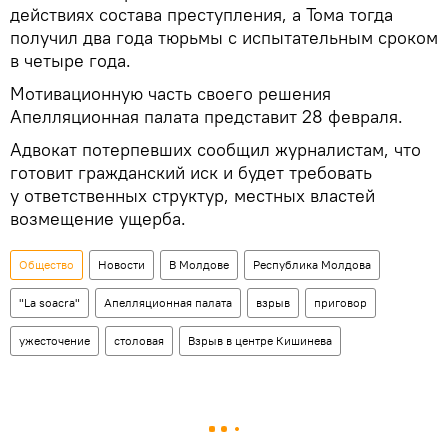
действиях состава преступления, а Тома тогда
получил два года тюрьмы с испытательным сроком
в четыре года.
Мотивационную часть своего решения
Апелляционная палата представит 28 февраля.
Адвокат потерпевших сообщил журналистам, что
готовит гражданский иск и будет требовать
у ответственных структур, местных властей
возмещение ущерба.
Общество
Новости
В Молдове
Республика Молдова
"La soacra"
Апелляционная палата
взрыв
приговор
ужесточение
столовая
Взрыв в центре Кишинева