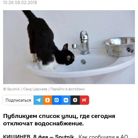
10:26 08.02.2018
© Sputnik / Саид Царнаев
/
Перейти в фотобанк
Подписаться
Публикуем список улиц, где сегодня
отключат водоснабжение.
КИШИНЕВ, 8 фев — Sputnik.
Как сообщили в АО