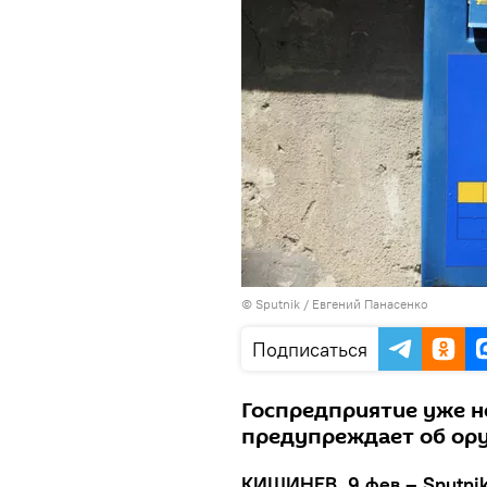
© Sputnik / Евгений Панасенко
Подписаться
Госпредприятие уже не
предупреждает об о
КИШИНЕВ, 9 фев – Sputni