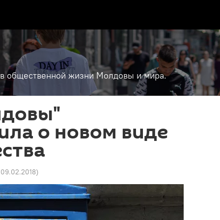
т в общественной жизни Молдовы и мира.
лдовы"
ила о новом виде
ства
5 09.02.2018
)