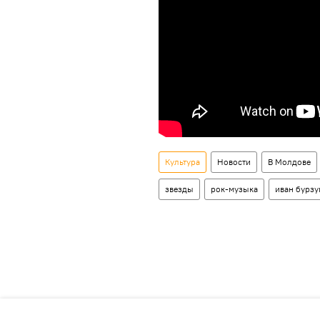
Культура
Новости
В Молдове
звезды
рок-музыка
иван бурзу