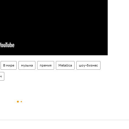
В мире
музыка
премия
Metallica
шоу-бизнес
м