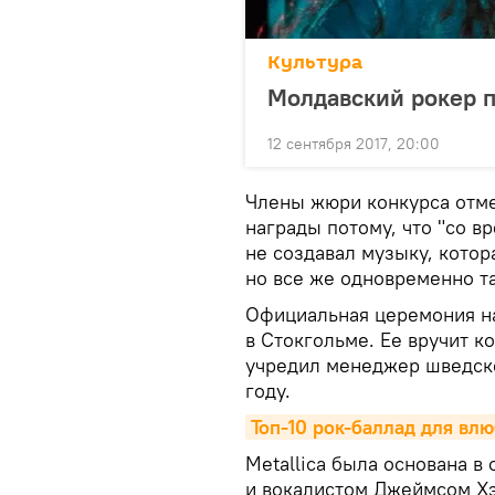
Культура
Молдавский рокер 
12 сентября 2017, 20:00
Члены жюри конкурса отмет
награды потому, что "со в
не создавал музыку, котор
но все же одновременно та
Официальная церемония на
в Стокгольме. Ее вручит к
учредил менеджер шведск
году.
Топ-10 рок-баллад для вл
Metallica была основана в 
и вокалистом Джеймсом Х