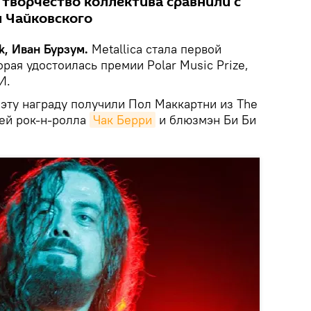
 творчество коллектива сравнили с
и Чайковского
k, Иван Бурзум.
Metallica стала первой
орая удостоилась премии Polar Music Prize,
И.
 эту награду получили Пол Маккартни из The
лей рок-н-ролла
Чак Берри
и блюзмэн Би Би