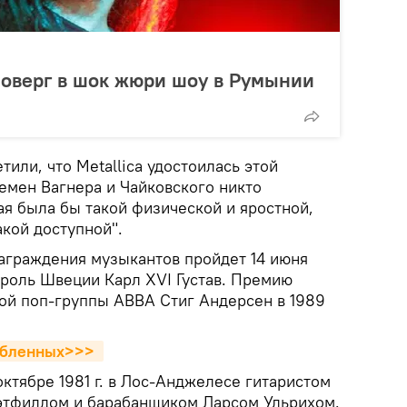
поверг в шок жюри шоу в Румынии
или, что Metallica удостоилась этой
ремен Вагнера и Чайковского никто
ая была бы такой физической и яростной,
кой доступной".
граждения музыкантов пройдет 14 июня
ороль Швеции Карл XVI Густав. Премию
ой поп-группы ABBA Стиг Андерсен в 1989
юбленных>>> 
октябре 1981 г. в Лос-Анджелесе гитаристом
этфилдом и барабанщиком Ларсом Ульрихом.