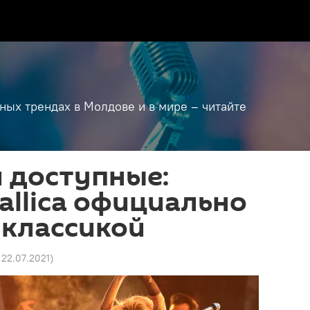
дных трендах в Молдове и в мире – читайте
 доступные:
allica официально
 классикой
 22.07.2021
)