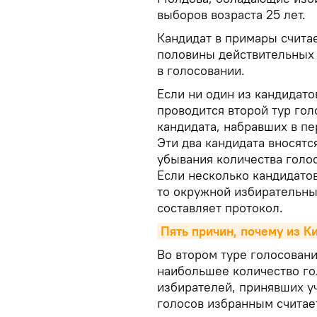
выборов возраста 25 лет.
Кандидат в примары счита
половины действительных 
в голосовании.
Если ни один из кандидатов
проводится второй тур гол
кандидата, набравших в п
Эти два кандидата вносятс
убывания количества голос
Если несколько кандидато
то окружной избирательны
составляет протокол.
Пять причин, почему из К
Во втором туре голосован
наибольшее количество го
избирателей, принявших уч
голосов избранным считае