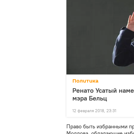
Политика
Ренато Усатый намер
мэра Бельц
12 февраля 2018, 23:31
Право быть избранными п
Молдова, обладающие изби