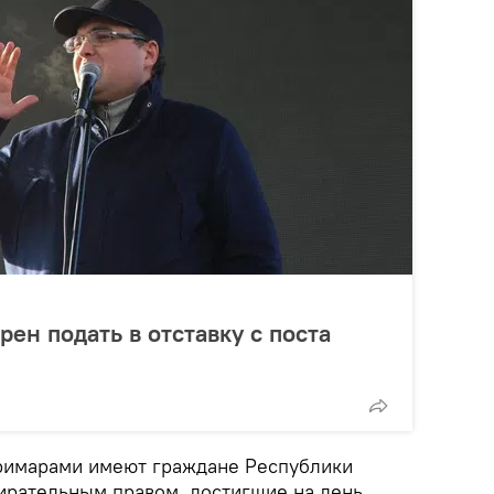
ен подать в отставку с поста
римарами имеют граждане Республики
рательным правом, достигшие на день