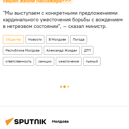
лишил жизни пассажира>>>
"Мы выступаем с конкретными предложениями
кардинального ужесточения борьбы с вождением
в нетрезвом состоянии", — сказал министр.
Общество
Новости
В Молдове
Погода
Республика Молдова
Александр Жиздан
ДТП
ответственность
санкции
ужесточение
пьяный
Молдова