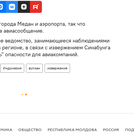
города Медан и аэропорта, так что
а авиасообщение.
ое ведомство, занимающееся наблюдениями
 регионе, в связи с извержением Синабунга
ь" опасности для авиакомпаний.
Индонезия
вулкан
извержение
ОМИКА
ОБЩЕСТВО
РЕСПУБЛИКА МОЛДОВА
РОССИЯ
ПОД