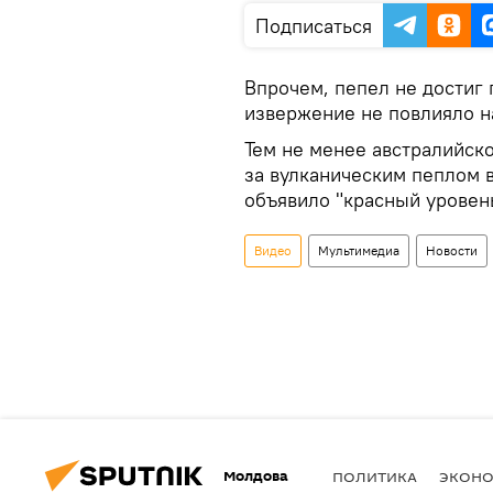
Подписаться
Впрочем, пепел не достиг 
извержение не повлияло н
Тем не менее
австралийск
за вулканическим пеплом в
объявило "красный уровен
Видео
Мультимедиа
Новости
Молдова
ПОЛИТИКА
ЭКОН