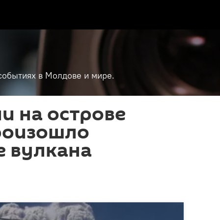
событиях в Молдове и мире.
и на острове
роизошло
е вулкана