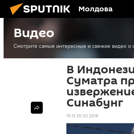
Молдова
Видео
Смотрите самые интересные и свежие видео о 
В Индонези
Суматра п
извержени
Синабунг
15:13 20.02.2018