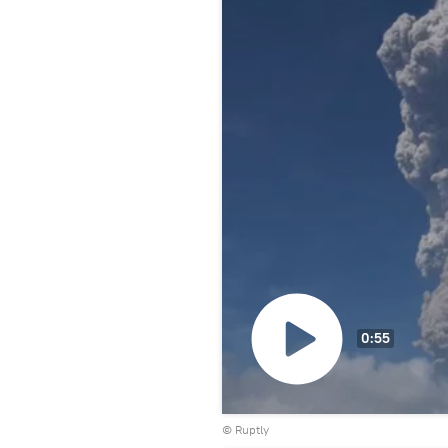
0:55
Воспроизвести
©
Ruptly
видео