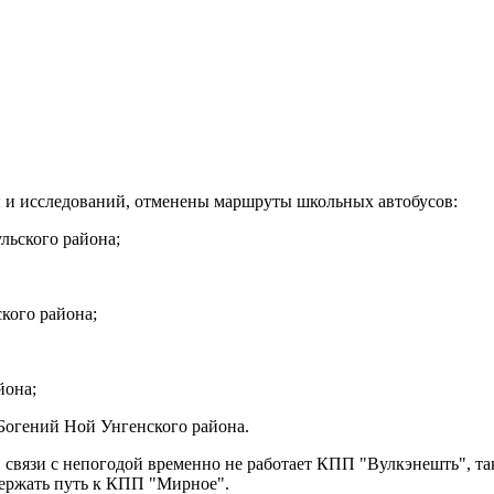
 и исследований, отменены маршруты школьных автобусов:
льского района;
кого района;
йона;
Богений Ной Унгенского района.
вязи с непогодой временно не работает КПП "Вулкэнешть", так 
держать путь к КПП "Мирное".