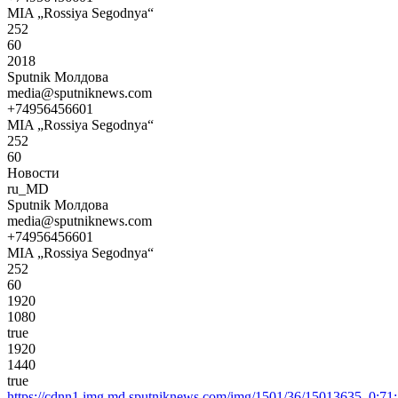
MIA „Rossiya Segodnya“
252
60
2018
Sputnik Молдова
media@sputniknews.com
+74956456601
MIA „Rossiya Segodnya“
252
60
Новости
ru_MD
Sputnik Молдова
media@sputniknews.com
+74956456601
MIA „Rossiya Segodnya“
252
60
1920
1080
true
1920
1440
true
https://cdnn1.img.md.sputniknews.com/img/1501/36/15013635_0: