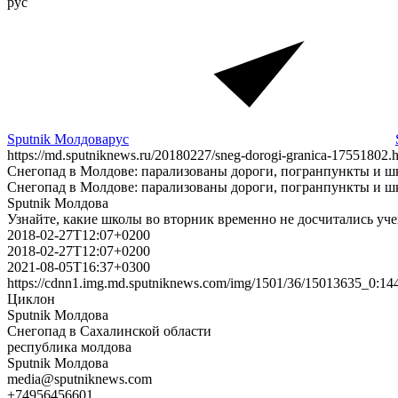
рус
Sputnik Молдова
рус
https://md.sputniknews.ru/20180227/sneg-dorogi-granica-17551802.
Снегопад в Молдове: парализованы дороги, погранпункты и 
Снегопад в Молдове: парализованы дороги, погранпункты и 
Sputnik Молдова
Узнайте, какие школы во вторник временно не досчитались уче
2018-02-27T12:07+0200
2018-02-27T12:07+0200
2021-08-05T16:37+0300
https://cdnn1.img.md.sputniknews.com/img/1501/36/15013635_0:
Циклон
Sputnik Молдова
Снегопад в Сахалинской области
республика молдова
Sputnik Молдова
media@sputniknews.com
+74956456601