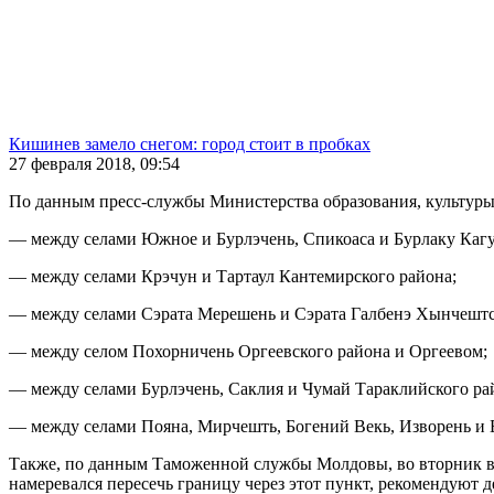
Кишинев замело снегом: город стоит в пробках
27 февраля 2018, 09:54
По данным пресс-службы Министерства образования, культуры
— между селами Южное и Бурлэчень, Спикоаса и Бурлаку Кагу
— между селами Крэчун и Тартаул Кантемирского района;
— между селами Сэрата Мерешень и Сэрата Галбенэ Хынчештс
— между селом Похорничень Оргеевского района и Оргеевом;
— между селами Бурлэчень, Саклия и Чумай Тараклийского ра
— между селами Пояна, Мирчешть, Богений Векь, Изворень и 
Также, по данным Таможенной службы Молдовы, во вторник в с
намеревался пересечь границу через этот пункт, рекомендуют 