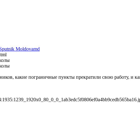
Sputnik Moldova
md
html
школы
школы
ников, какие пограничные пункты прекратили свою работу, и как
144:1935:1239_1920x0_80_0_0_1ab3edc5f0806ef0a4bb9cedb565ba16.