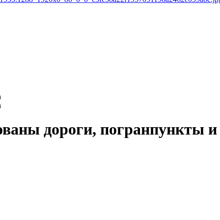
а
а
ованы дороги, погранпункты 