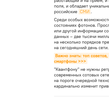
работающий и на приём, и 
поля, и обладает уникаль
российские
СМИ
.
Среди особых возможносте
состояниях фотонов. Прос
или другой информации со
данных – две тысячи милли
на несколько порядков пр
на сегодняшний день сети.
Важно знать: топ советов,
смартфоны >>>
"Квантфону" не нужны рет
современных сотовых сетей
на пороге очередной техн
кардинально изменит прив