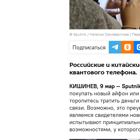
© Sputnik / Наталья Селиверстова
/
Пере
Подписаться
Российские и китайск
квантового телефона.
КИШИНЕВ, 9 мар — Sputni
покупать новый айфон или
торопитесь тратить деньг
связи. Возможно, это преу
являемся свидетелями нов
испытывают принципиальн
возможностями, у которог