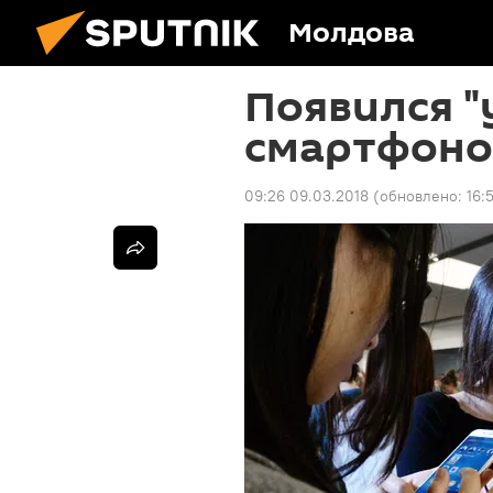
Молдова
Появился "
смартфоно
09:26 09.03.2018
(обновлено:
16: