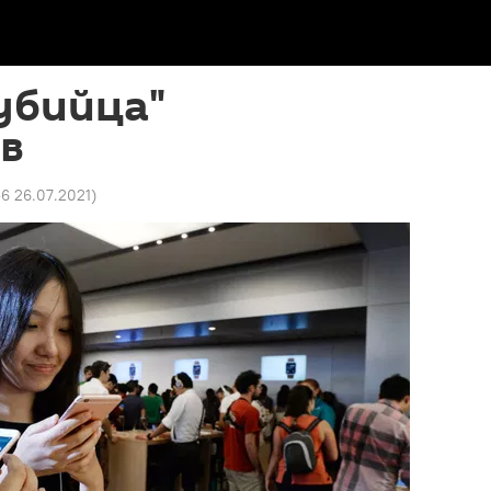
убийца"
в
56 26.07.2021
)