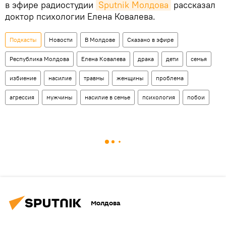
в эфире радиостудии
Sputnik Молдова
рассказал
доктор психологии Елена Ковалева.
Подкасты
Новости
В Молдове
Сказано в эфире
Республика Молдова
Елена Ковалева
драка
дети
семья
избиение
насилие
травмы
женщины
проблема
агрессия
мужчины
насилие в семье
психология
побои
Молдова