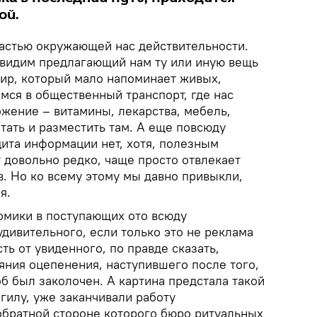
ой.
частью окружающей нас действительности.
видим предлагающий нам ту или иную вещь
ир, который мало напоминает живых,
мся в общественный транспорт, где нас
ожение – витамины, лекарства, мебель,
атать и разместить там. А еще повсюду
ита информации нет, хотя, полезным
 довольно редко, чаще просто отвлекает
. Но ко всему этому мы давно привыкли,
ся.
омики в поступающих ото всюду
дивительного, если только это не реклама
ь от увиденного, по правде сказать,
яния оцепенения, наступившего после того,
об был заколочен. А картина предстала такой
гилу, уже заканчивали работу
 обратной стороне которого бюро ритуальных