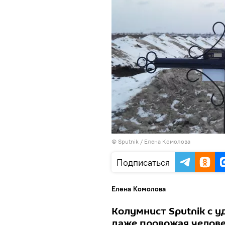
© Sputnik / Елена Комолова
Подписаться
Елена Комолова
Колумнист Sputnik с у
даже провожая челове