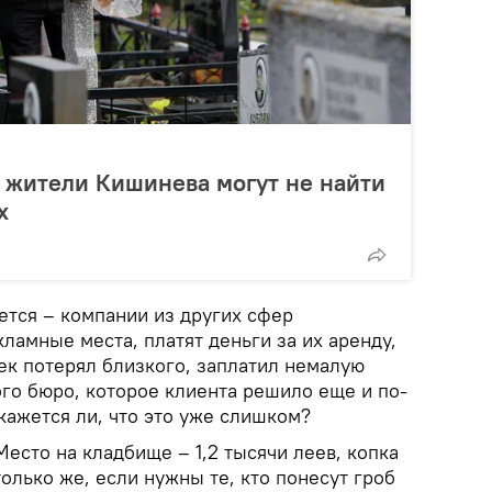
 жители Кишинева могут не найти
х
ается – компании из других сфер
ламные места, платят деньги за их аренду,
век потерял близкого, заплатил немалую
ого бюро, которое клиента решило еще и по-
кажется ли, что это уже слишком?
Место на кладбище – 1,2 тысячи леев, копка
лько же, если нужны те, кто понесут гроб