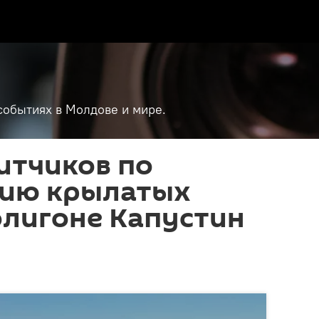
событиях в Молдове и мире.
итчиков по
ию крылатых
олигоне Капустин