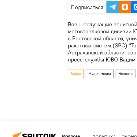
Подписаться
Военнослужащие зенитной 
мотострелковой дивизии Ю
в Ростовской области, ун
ракетных систем (ЗРС) "То
Астраханской области, с
пресс-службы ЮВО Вадим 
Видео
Мультимедиа
Новости
Молдова
ПОЛИТИКА
ЭКОН