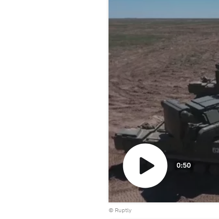
0:50
Воспроизвести
©
Ruptly
видео