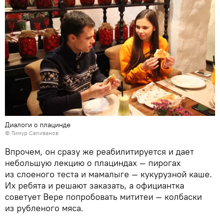
Диалоги о плацинде
© Тимур Селиванов
Впрочем, он сразу же реабилитируется и дает
небольшую лекцию о плациндах — пирогах
из слоеного теста и мамалыге — кукурузной каше.
Их ребята и решают заказать, а официантка
советует Вере попробовать мититеи — колбаски
из рубленого мяса.