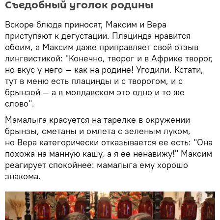
Съедобный уголок родины
Вскоре блюда приносят, Максим и Вера
приступают к дегустации. Плацинда нравится
обоим, а Максим даже приправляет свой отзыв
лингвистикой: "Конечно, творог и в Африке творог,
но вкус у него — как на родине! Угодили. Кстати,
тут в меню есть плацинды и с творогом, и с
брынзой — а в молдавском это одно и то же
слово".
Мамалыга красуется на тарелке в окружении
брынзы, сметаны и омлета с зеленым луком,
но Вера категорически отказывается ее есть: "Она
похожа на манную кашу, а я ее ненавижу!" Максим
реагирует спокойнее: мамалыга ему хорошо
знакома.