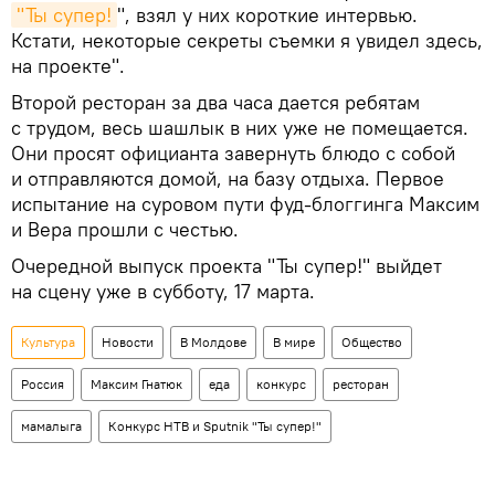
"Ты супер!
", взял у них короткие интервью.
Кстати, некоторые секреты съемки я увидел здесь,
на проекте".
Второй ресторан за два часа дается ребятам
с трудом, весь шашлык в них уже не помещается.
Они просят официанта завернуть блюдо с собой
и отправляются домой, на базу отдыха. Первое
испытание на суровом пути фуд-блоггинга Максим
и Вера прошли с честью.
Очередной выпуск проекта "Ты супер!" выйдет
на сцену уже в субботу, 17 марта.
Культура
Новости
В Молдове
В мире
Общество
Россия
Максим Гнатюк
еда
конкурс
ресторан
мамалыга
Конкурс НТВ и Sputnik "Ты супер!"