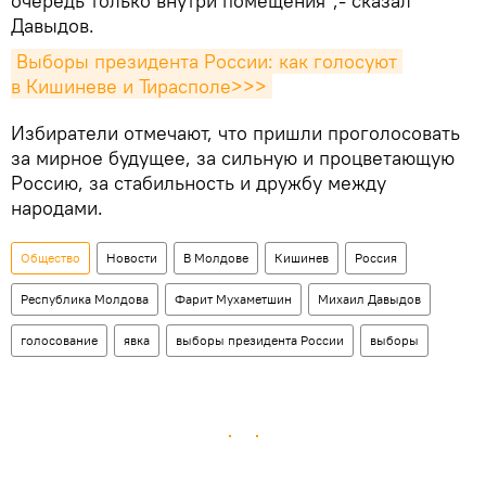
очередь только внутри помещения",- сказал
Давыдов.
Выборы президента России: как голосуют 
в Кишиневе и Тирасполе>>>
Избиратели отмечают, что пришли проголосовать
за мирное будущее, за сильную и процветающую
Россию, за стабильность и дружбу между
народами.
Общество
Новости
В Молдове
Кишинев
Россия
Республика Молдова
Фарит Мухаметшин
Михаил Давыдов
голосование
явка
выборы президента России
выборы