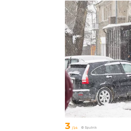
3
/14
© Sputnik