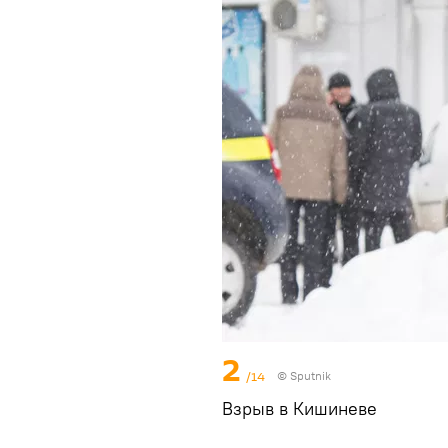
2
/14
© Sputnik
Взрыв в Кишиневе