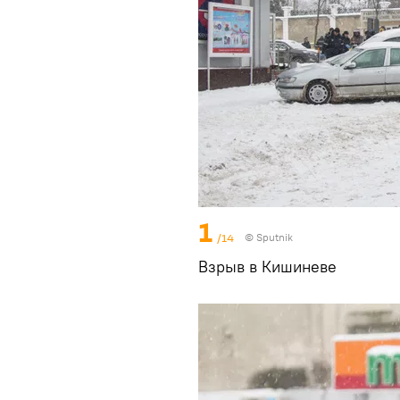
1
/14
© Sputnik
Взрыв в Кишиневе