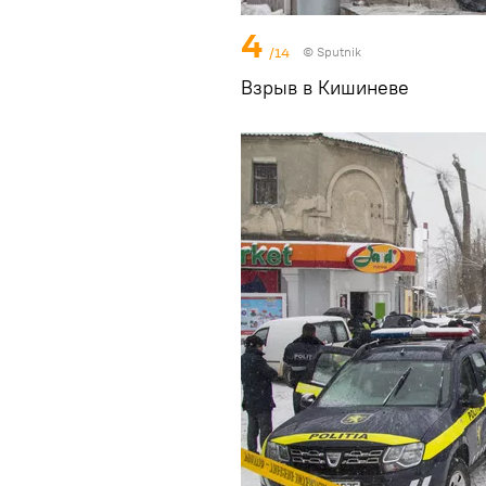
4
/14
© Sputnik
Взрыв в Кишиневе