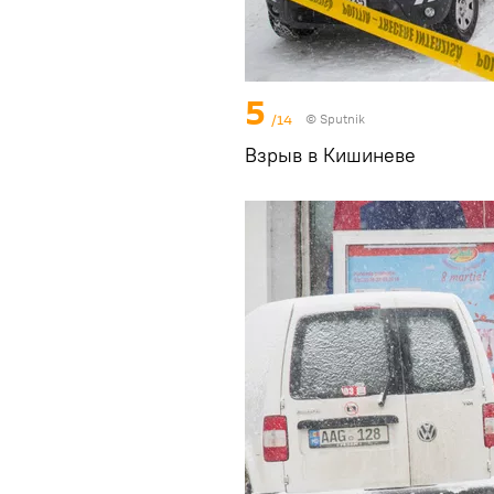
5
/14
© Sputnik
Взрыв в Кишиневе