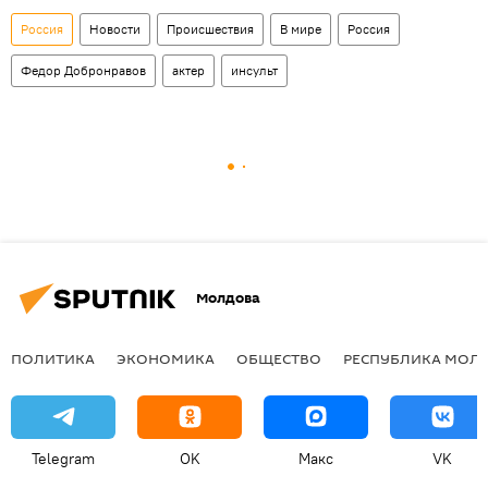
Россия
Новости
Происшествия
В мире
Россия
Федор Добронравов
актер
инсульт
Молдова
ПОЛИТИКА
ЭКОНОМИКА
ОБЩЕСТВО
РЕСПУБЛИКА МОЛ
Telegram
OK
Макс
VK