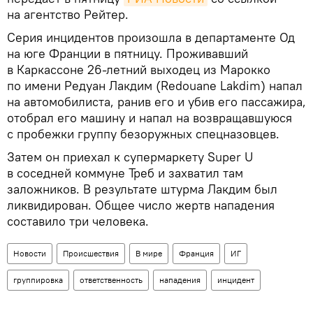
на агентство Рейтер.
Серия инцидентов произошла в департаменте Од
на юге Франции в пятницу. Проживавший
в Каркассоне 26-летний выходец из Марокко
по имени Редуан Лакдим (Redouane Lakdim) напал
на автомобилиста, ранив его и убив его пассажира,
отобрал его машину и напал на возвращавшуюся
с пробежки группу безоружных спецназовцев.
Затем он приехал к супермаркету Super U
в соседней коммуне Треб и захватил там
заложников. В результате штурма Лакдим был
ликвидирован. Общее число жертв нападения
составило три человека.
Новости
Происшествия
В мире
Франция
ИГ
группировка
ответственность
нападения
инцидент