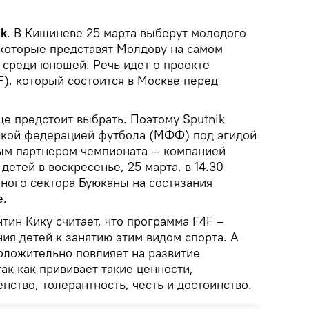
ik
. В Кишиневе 25 марта выберут молодого
 которые представят Молдову на самом
 среди юношей. Речь идет о проекте
), который состоится в Москве перед
ще предстоит выбрать. Поэтому Sputnik
ской федерацией футбола (МФФ) под эгидой
ным партнером чемпионата — компанией
детей в воскресенье, 25 марта, в 14.30
чного сектора Буюканы на состязания
е.
ин Кику считает, что программа F4F –
ия детей к занятию этим видом спорта. А
положительно повлияет на развитие
так как прививает такие ценности,
нство, толерантность, честь и достоинство.