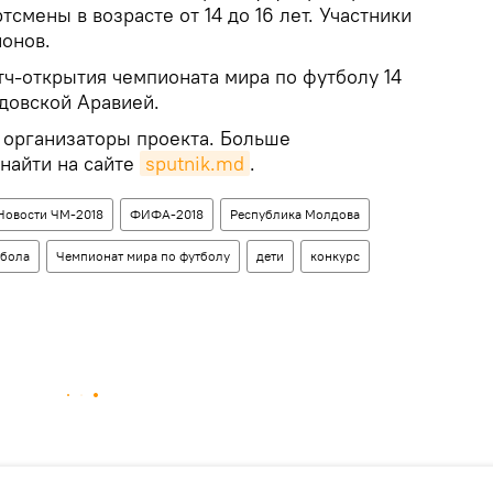
смены в возрасте от 14 до 16 лет. Участники
ионов.
тч-открытия чемпионата мира по футболу 14
довской Аравией.
я организаторы проекта. Больше
найти на сайте
sputnik.md
.
Новости ЧМ-2018
ФИФА-2018
Республика Молдова
тбола
Чемпионат мира по футболу
дети
конкурс