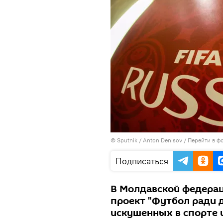
© Sputnik / Anton Denisov
/
Перейти в ф
Подписаться
В Молдавской федерац
проект "Футбол ради 
искушенных в спорте 