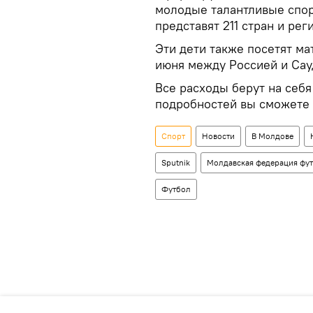
молодые талантливые спорт
представят 211 стран и рег
Эти дети также посетят ма
июня между Россией и Сау
Все расходы берут на себ
подробностей вы сможете 
Спорт
Новости
В Молдове
Sputnik
Молдавская федерация фу
Футбол