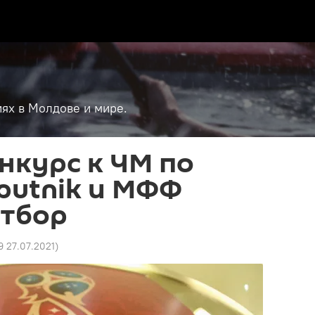
ях в Молдове и мире.
нкурс к ЧМ по
putnik и МФФ
отбор
19 27.07.2021
)