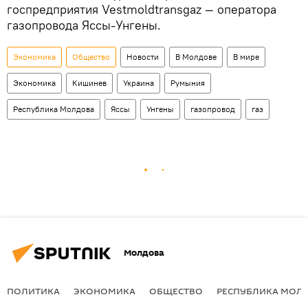
госпредприятия Vestmoldtransgaz — оператора
газопровода Яссы-Унгены.
Экономика
Общество
Новости
В Молдове
В мире
Экономика
Кишинев
Украина
Румыния
Республика Молдова
Яссы
Унгены
газопровод
газ
Молдова
ПОЛИТИКА
ЭКОНОМИКА
ОБЩЕСТВО
РЕСПУБЛИКА МОЛ