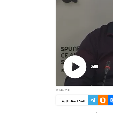
2:55
Воспроизвести
© Sputnik
видео
Подписаться