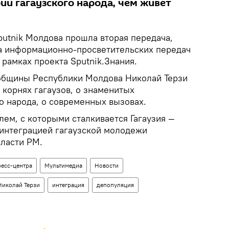
ии гагаузского народа, чем живет
putnik Молдова прошла вторая передача,
а информационно-просветительских передач
 рамках проекта Sputnik.Знания.
общины Республики Молдова Николай Терзи
 корнях гагаузов, о знаменитых
о народа, о современных вызовах.
лем, с которыми сталкивается Гагаузия —
 интеграцией гагаузской молодежи
власти РМ.
ресс-центра
Мультимедиа
Новости
Николай Терзи
интеграция
депопуляция