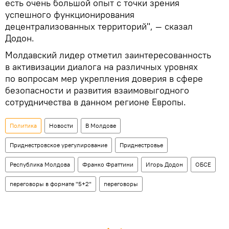
есть очень большой опыт с точки зрения
успешного функционирования
децентрализованных территорий", — сказал
Додон.
Молдавский лидер отметил заинтересованность
в активизации диалога на различных уровнях
по вопросам мер укрепления доверия в сфере
безопасности и развития взаимовыгодного
сотрудничества в данном регионе Европы.
Политика
Новости
В Молдове
Приднестровское урегулирование
Приднестровье
Республика Молдова
Франко Фраттини
Игорь Додон
ОБСЕ
переговоры в формате "5+2"
переговоры