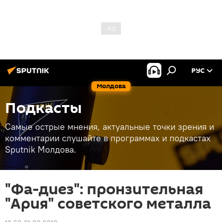
РУС
Молдова
Подкасты
Самые острые мнения, актуальные точки зрения и
комментарии слушайте в программах и подкастах
Sputnik Молдова.
"Фа-диез": пронзительная
"Ария" советского металла