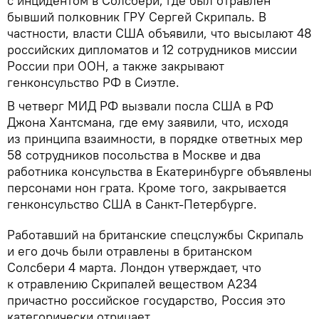
с инцидентом в Солсбери, где был отравлен
бывший полковник ГРУ Сергей Скрипаль. В
частности, власти США объявили, что высылают 48
российских дипломатов и 12 сотрудников миссии
России при ООН, а также закрывают
генконсульство РФ в Сиэтле.
В четверг МИД РФ вызвали посла США в РФ
Джона Хантсмана, где ему заявили, что, исходя
из принципа взаимности, в порядке ответных мер
58 сотрудников посольства в Москве и два
работника консульства в Екатеринбурге объявлены
персонами нон грата. Кроме того, закрывается
генконсульство США в Санкт-Петербурге.
Работавший на британские спецслужбы Скрипаль
и его дочь были отравлены в британском
Солсбери 4 марта. Лондон утверждает, что
к отравлению Скрипалей веществом А234
причастно российское государство, Россия это
категорически отрицает.