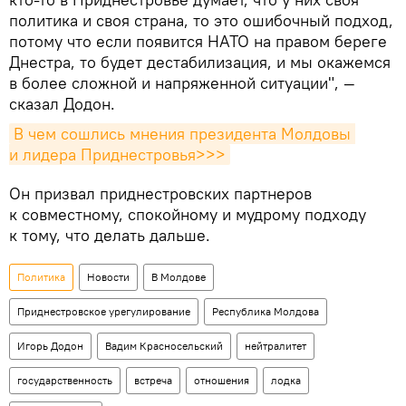
политика и своя страна, то это ошибочный подход,
потому что если появится НАТО на правом береге
Днестра, то будет дестабилизация, и мы окажемся
в более сложной и напряженной ситуации", —
сказал Додон.
В чем сошлись мнения президента Молдовы 
и лидера Приднестровья>>>
Он призвал приднестровских партнеров
к совместному, спокойному и мудрому подходу
к тому, что делать дальше.
Политика
Новости
В Молдове
Приднестровское урегулирование
Республика Молдова
Игорь Додон
Вадим Красносельский
нейтралитет
государственность
встреча
отношения
лодка