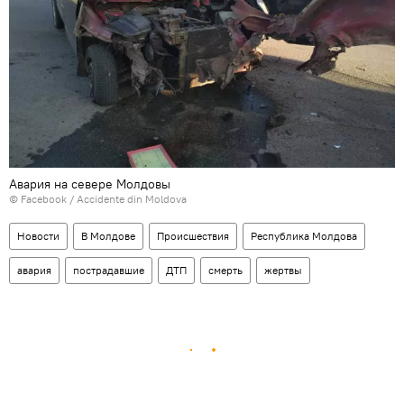
Авария на севере Молдовы
© Facebook /
Accidente din Moldova
Новости
В Молдове
Происшествия
Республика Молдова
авария
пострадавшие
ДТП
смерть
жертвы