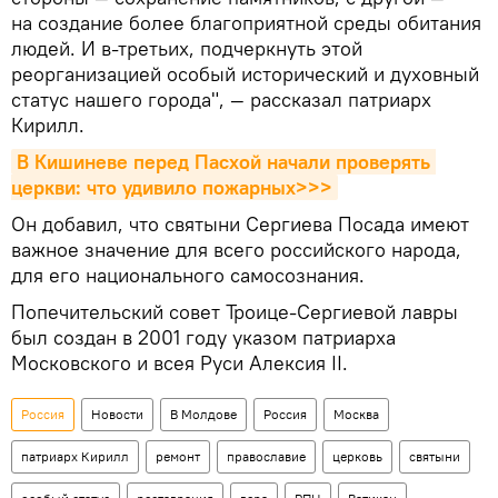
на создание более благоприятной среды обитания
людей. И в-третьих, подчеркнуть этой
реорганизацией особый исторический и духовный
статус нашего города", — рассказал патриарх
Кирилл.
В Кишиневе перед Пасхой начали проверять 
церкви: что удивило пожарных>>>
Он добавил, что святыни Сергиева Посада имеют
важное значение для всего российского народа,
для его национального самосознания.
Попечительский совет Троице-Сергиевой лавры
был создан в 2001 году указом патриарха
Московского и всея Руси Алексия II.
Россия
Новости
В Молдове
Россия
Москва
патриарх Кирилл
ремонт
православие
церковь
святыни