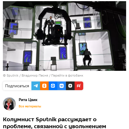
© Sputnik /
Владимир Песня
/
Перейти в фотобанк
Подписаться
Рита Цвик
Все материалы
Колумнист Sputnik рассуждает о
проблеме, связанной с увольнением