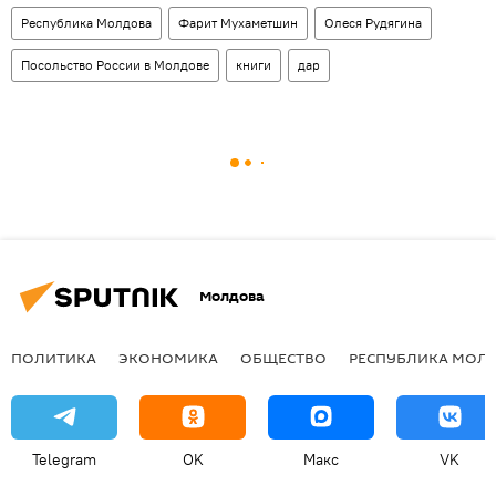
Республика Молдова
Фарит Мухаметшин
Олеся Рудягина
Посольство России в Молдове
книги
дар
Молдова
ПОЛИТИКА
ЭКОНОМИКА
ОБЩЕСТВО
РЕСПУБЛИКА МОЛ
Telegram
OK
Макс
VK