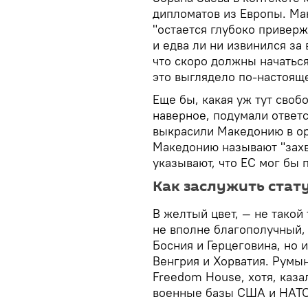
дипломатов из Европы. Мак
"остается глубоко привер
и едва ли ни извинился за
что скоро должны начатьс
это выглядело по-настоящ
Еще бы, какая уж тут своб
наверное, подумали ответ
выкрасили Македонию в ора
Македонию называют "захв
указывают, что ЕС мог бы 
Как заслужить стат
В желтый цвет, — не такой
не вполне благополучный,
Босния и Герцеговина, но 
Венгрия и Хорватия. Румы
Freedom House, хотя, каза
военные базы США и НАТО