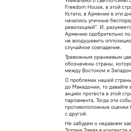
Уникального светло-синег
Freedom House, в этой стр
Кстати, в Армении в эти д
начались уличные беспоря
революцией". И, разумеетс
Армению одобрительно пох
не воодушевить оппозицио
случайное совпадение.
Тревожным оранжевым цве
обозначены страны, которы
между Востоком и Западо
О проблемах нашей страны
до Македонии, то давайте
акциях протеста в этой ст
парламента. Тогда эти соб
противоположные оценки С
с другой.
Не забудем о недавнем за
Зорана Заева в контексте