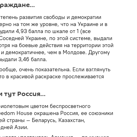
 граждане…
степень развития свободы и демократии
рно на том же уровне, что на Украине и в
удили 4,93 балла по шкале от 1 (все
. Соседней Украине, по этой системе, выдали
мотря на боевые действия на территории этой
 и демократичнее, чем в Молдове. Другому
выдали 3,46 балла.
вообще, очень показательна. Если взглянуть
то в красивой раскраске прослеживается
м тут Россия…
фиолетовым цветом беспросветного
reedom House окрашена Россия, ее союзники
й страны — Беларусь, Казахстан,
едней Азии.