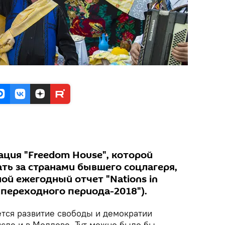
ация "Freedom House", которой
ть за странами бывшего соцлагеря,
ой ежегодный отчет "Nations in
ы переходного периода-2018").
тся развитие свободы и демократии
числе и в Молдове. Тут можно было бы