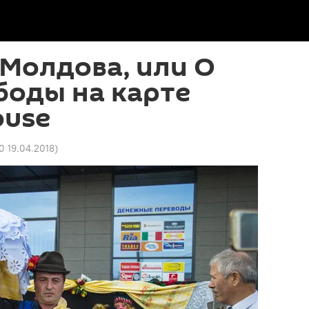
Молдова, или О
боды на карте
ouse
0 19.04.2018
)