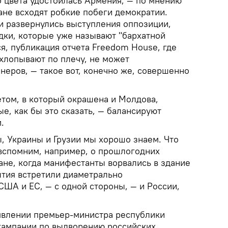
о цвета удостоилась Армения, — по мнению
ане всходят робкие побеги демократии.
ни развернулись выступления оппозиции,
дки, которые уже называют "бархатной
я, публикация отчета Freedom House, где
лопывают по плечу, не может
неров, — такое вот, конечно же, совершенно
том, в который окрашена и Молдова,
е, как бы это сказать, — балансируют
м.
, Украины и Грузии мы хорошо знаем. Что
 вспомним, например, о прошлогодних
ране, когда манифестанты ворвались в здание
ытия встретили диаметрально
ША и ЕС, — с одной стороны, — и России,
явлении премьер-министра республики
 кампании по выдворению российских