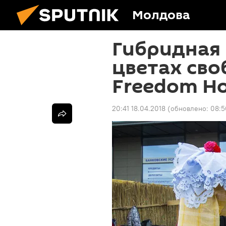
Молдова
Гибридная 
цветах сво
Freedom H
20:41 18.04.2018
(обновлено:
08:5