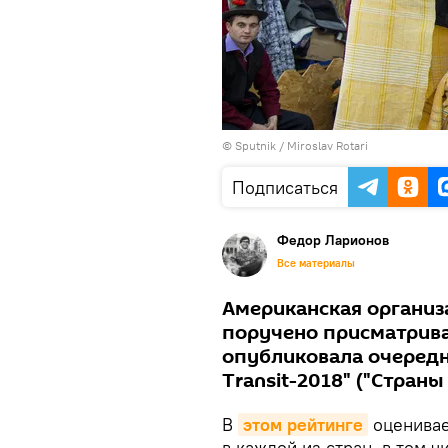
© Sputnik / Miroslav Rotari
Подписаться
Федор Ларионов
Все материалы
Американская организ
поручено присматрива
опубликовала очередн
Transit-2018" ("Стран
В
этом рейтинге
оценивае
в каждой из стран, в том 