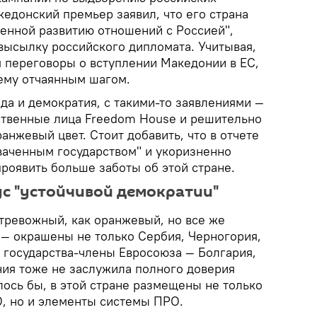
едонский премьер заявил, что его страна
женной развитию отношений с Россией",
 высылку российского дипломата. Учитывая,
я переговоры о вступлении Македонии в ЕС,
ему отчаянным шагом.
ода и демократия, с такими-то заявлениями —
ственные лица Freedom House и решительно
нжевый цвет. Стоит добавить, что в отчете
аченным государством" и укоризненно
проявить больше заботы об этой стране.
ус "устойчивой демократии"
 тревожный, как оранжевый, но все же
 — окрашены не только Сербия, Черногория,
и государства-члены Евросоюза — Болгария,
ния тоже не заслужила полного доверия
лось бы, в этой стране размещены не только
, но и элементы системы ПРО.