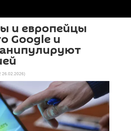
ы и европейцы
то Google и
манипулируют
ией
2 26.02.2026
)