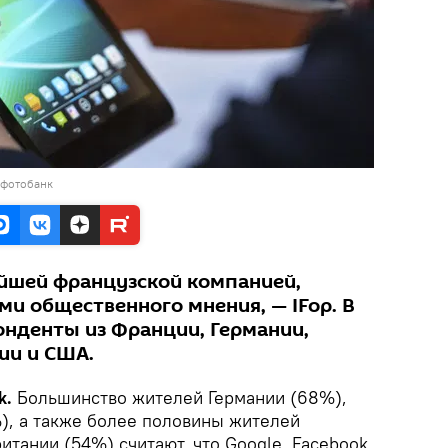
 фотобанк
йшей французской компанией,
и общественного мнения, — IFop. В
онденты из Франции, Германии,
ии и США.
k.
Большинство жителей Германии (68%),
, а также более половины жителей
тании (54%) считают, что Google, Facebook