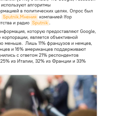
ы используют алгоритмы
рмацией в политических целях. Опрос был
а
Sputnik.Мнения
компанией Ifop
тства и радио
Sputnik
.
о информация, которую предоставляют Google,
е корпорации, является объективной
но меньше. Лишь 11% французов и немцев,
янцев и 16% американцев поддерживают
днились с ответом 21% респондентов
 25% из Италии, 32% из Франции и 33%