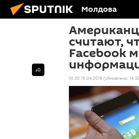
Молдова
Американц
считают, ч
Facebook 
информац
10:30 19.04.2018
(обновлено:
14:3