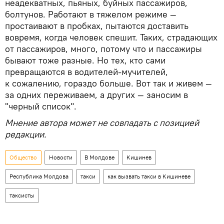
неадекватных, пьяных, буйных пассажиров,
болтунов. Работают в тяжелом режиме —
простаивают в пробках, пытаются доставить
вовремя, когда человек спешит. Таких, страдающих
от паcсажиров, много, потому что и пассажиры
бывают тоже разные. Но тех, кто сами
превращаются в водителей-мучителей,
к сожалению, гораздо больше. Вот так и живем —
за одних переживаем, а других — заносим в
"черный список".
Мнение автора может не совпадать с позицией
редакции.
Общество
Новости
В Молдове
Кишинев
Республика Молдова
такси
как вызвать такси в Кишиневе
таксисты