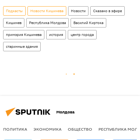
Подкасты
Новости Кишинева
Новости
Сказано в эфире
Кишинев
Республика Молдова
Василий Киртока
примэрия Кишинева
история
центр города
старинные здания
Молдова
ПОЛИТИКА
ЭКОНОМИКА
ОБЩЕСТВО
РЕСПУБЛИКА МОЛ