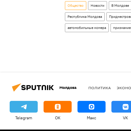
Общество
Новости
В Молдове
Республика Молдова
Приднестров
автомобильные номера
признание
Молдова
ПОЛИТИКА
ЭКОН
Telegram
OK
Макс
VK