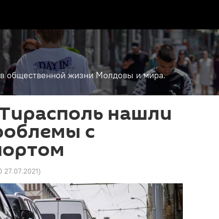
т в общественной жизни Молдовы и мира.
 Тирасполь нашли
роблемы с
портом
0 27.07.2021
)