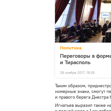
Политика
Переговоры в форма
и Тирасполь
28 ноября 2017, 19:26
Таким образом, приднестро
номерные знаки, смогут п
и правого берега Днестра 
Игнатьев выразил также на
в полной мере с 1 сентября