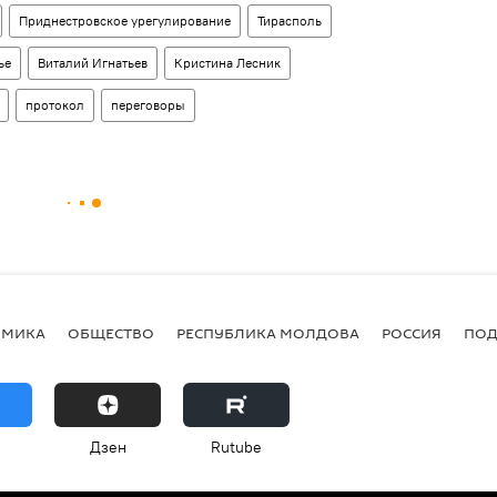
Приднестровское урегулирование
Тирасполь
ье
Виталий Игнатьев
Кристина Лесник
протокол
переговоры
ОМИКА
ОБЩЕСТВО
РЕСПУБЛИКА МОЛДОВА
РОССИЯ
ПОД
Дзен
Rutube