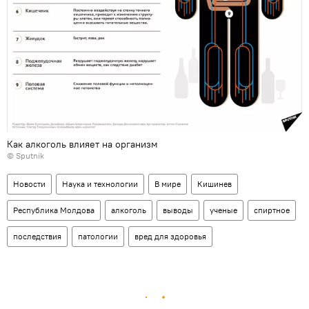
Как алкоголь влияет на организм
© Sputnik
Новости
Наука и технологии
В мире
Кишинев
Республика Молдова
алкоголь
выводы
ученые
спиртное
последствия
патологии
вред для здоровья