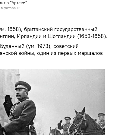
ит в "Артеке"
 в фотобанк
м. 1658), британский государственный
нглии, Ирландии и Шотландии (1653-1658).
уденный (ум. 1973), советский
данской войны, один из первых маршалов