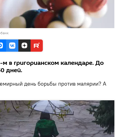
обанк
5-м в григорианском календаре. До
50 дней.
Всемирный день борьбы против малярии? А