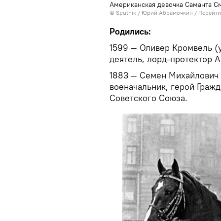
Американская девочка Саманта См
© Sputnik / Юрий Абрамочкин
/
Перейти
Родились:
1599 — Оливер Кромвель (у
деятель, лорд-протектор А
1883 — Семен Михайлович Б
военачальник, герой Граж
Советского Союза.