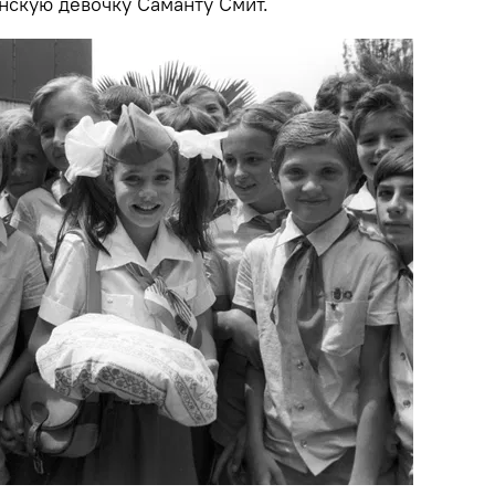
нскую девочку Саманту Смит.