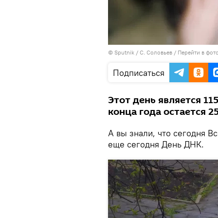
© Sputnik / С. Соловьев
/
Перейти в фот
Подписаться
Этот день является 11
конца года остается 2
А вы знали, что сегодня 
еще сегодня День ДНК.