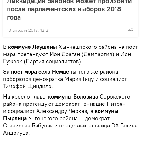
Ликвидация районов может произойти
после парламентских выборов 2018
года
10 апреля 2018, 12:21
В
коммуне Леушены
Хынчештского района на пост
мэра претендуют Ион Драган (Демпартия) и Ион
Бужеак (Партия социалистов).
За
пост мэра села Немцены
того же района
поборются демократка Мария Гицу и социалист
Тимофей Щиндилэ.
На кресло главы
коммуны Воловица
Сорокского
района претендуют демократ Геннадие Нитрян
и социалист Александру Черкез, а
коммуны
Пырлица
Унгенского района — демократ
Станислав Бабуцак и представительница DA Галина
Андриуца.