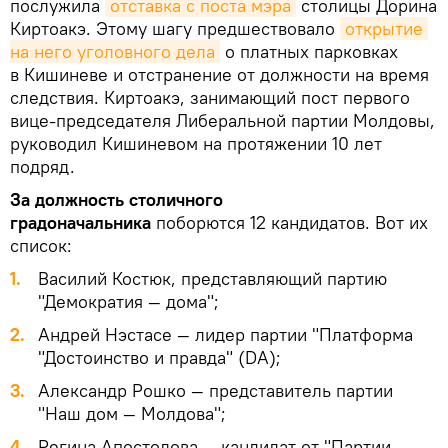
послужила
отставка с поста мэра
столицы Дорина
Киртоакэ. Этому шагу предшествовало
открытие 
на него уголовного дела
о платных парковках
в Кишиневе и отстранение от должности на время
следствия. Киртоакэ, занимающий пост первого
вице-председателя Либеральной партии Молдовы,
руководил Кишиневом на протяжении 10 лет
подряд.
За должность столичного
градоначальника
поборются 12 кандидатов. Вот их
список:
Василий Костюк, представляющий партию
"Демократия — дома";
Андрей Нэстасе — лидер партии "Платформа
"Достоинство и правда" (DA);
Александр Рошко — представитель партии
"Наш дом — Молдова";
Регина Апостолова — кандидат от "Партии