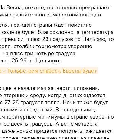
ik.
Весна, похоже, постепенно прекращает
ики сравнительно комфортной погодой.
преля, граждан страны ждет поистине
 солнце будет благосклонно, а температура
 превысит плюс 23 градусов по Цельсию, то
реля, столбик термометра уверенно
, на плюс три-четыре градуса,
плюс 25-26 по Цельсию.
 — Гольфстрим слабеет, Европа будет 
ющее в начале мая зацвести шиповник,
 вторник и среду, когда днем ожидается
с 27-28 градусов тепла. Ночи также будут
еплыми и звездными. В понедельник,
 температурные минимумы в стране уверенно
люс десять градусов. А вот с четверга
у даже ночью придется попотеть: ожидается
 похоже, окончательно сделает из граждан