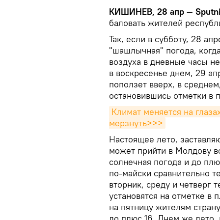
КИШИНЕВ, 28 апр — Sputn
баловать жителей республ
Так, если в субботу, 28 а
"шашлычная" погода, когда
воздуха в дневные часы не
в воскресенье днем, 29 ап
поползет вверх, в среднем
остановившись отметки в 
Климат меняется на глазах
мерзнуть>>>
Настоящее лето, заставля
может прийти в Молдову во
солнечная погода и до плю
по-майски сравнительно т
вторник, среду и четверг
установятся на отметке в п
на пятницу жителям стран
до плюс 16. Днем же лето,