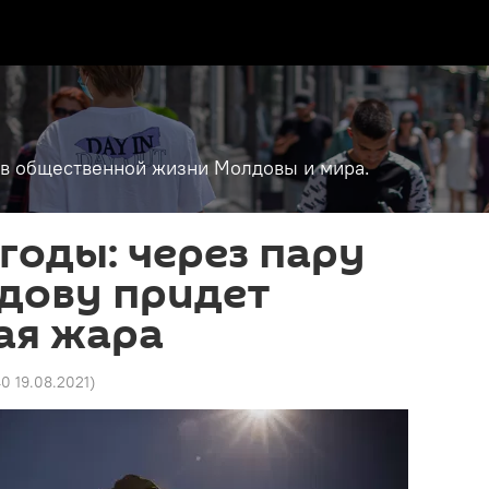
т в общественной жизни Молдовы и мира.
годы: через пару
дову придет
ая жара
40 19.08.2021
)