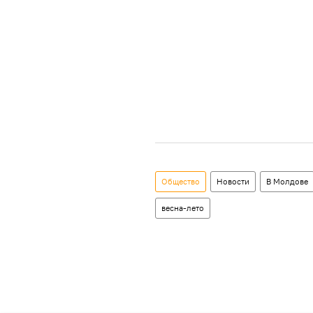
Общество
Новости
В Молдове
весна-лето