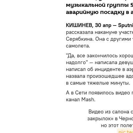
музыкальной группы S
аварийную посадку в 
КИШИНЕВ, 30 апр — Sputni
рассказала накануне участ
Серябкина. Она с другими 
самолета.
"Да, все закончилось хоро
надолго" — написала девуш
написал об инциденте в аэ
назвала произошедшее ад
в самые тяжелые минуты.
А в Сети появилось видео
канал Mаsh.
Видео из салона 
закрылок» в Черно
но этот пол
pic.t