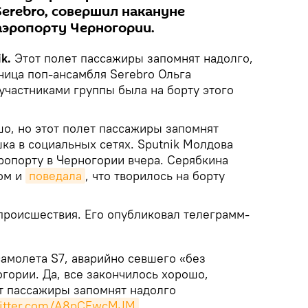
erebro, совершил накануне
аэропорту Черногории.
k.
Этот полет пассажиры запомнят надолго,
ница поп-ансамбля Serebro Ольга
участниками группы была на борту этого
шо, но этот полет пассажиры запомнят
ка в социальных сетях. Sputnik Молдова
ропорту в Черногории вчера. Серябкина
ом и
поведала
, что творилось на борту
 происшествия. Его опубликовал телеграмм-
самолета S7, аварийно севшего «без
гории. Да, все закончилось хорошо,
ет пассажиры запомнят надолго
witter.com/A8pCFwcMJM