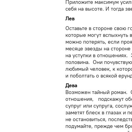
Приложите максимум усили
себя на высоте. И тогда з
Лев
Оставьте в стороне свою 
которые могут вспыхнуть 
можно потерять, если про
месяце звезды на стороне
на уступки в отношениях. Э
половина. Они почувствуют
любимый человек, к котор
и поболтать о всякой ерун
Дева
Возможен тайный роман. О
отношения, подскажут обс
супруг или супруга, сослу
заметят блеск в глазах и 
не остановиться, последс
подумайте, прежде чем бро