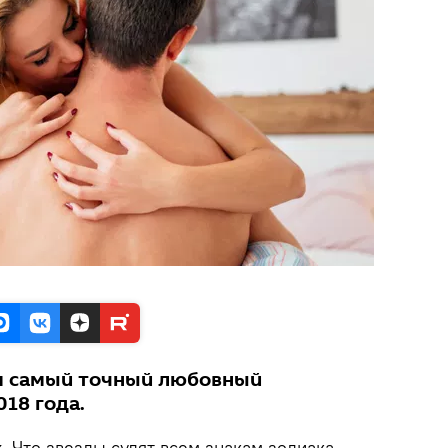
м самый точный любовный
018 года.
.
Что звезды сулят всем знакам зодиака —