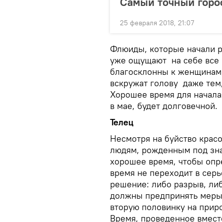
Самый точный горос
25 февраля 2018, 21:07
Флюиды, которые начали р
уже ощущают на себе все
благосклонны к женщинам
вскружат голову даже тем
Хорошее время для начала
в мае, будет долговечной.
Телец
Несмотря на буйство красо
людям, рожденным под зна
хорошее время, чтобы опре
время не переходит в сер
решение: либо разрыв, л
должны предпринять меры,
вторую половинку на прир
Время, проведенное вместе