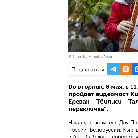
© Sputnik / Miroslav Rotari
Подписаться
Во вторник, 8 мая, в 1
пройдет видеомост Ки
Ереван – Тбилиси – Та
перекличка".
Накануне великого Дня По
России, Белоруссии, Кыргы
и Азербайджане соберутся