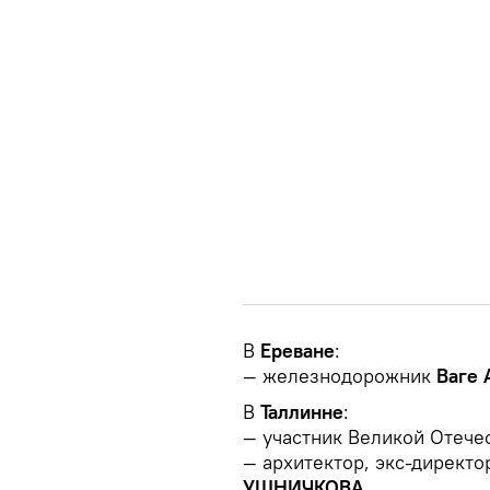
В
Ереване
:
— железнодорожник
Ваге
В
Таллинне
:
— участник Великой Отеч
— архитектор, экс-директо
УШНИЧКОВА
.