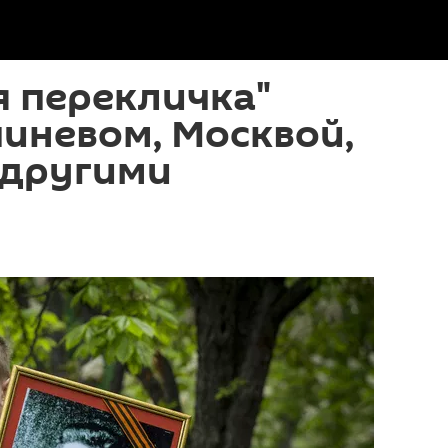
 перекличка"
иневом, Москвой,
 другими