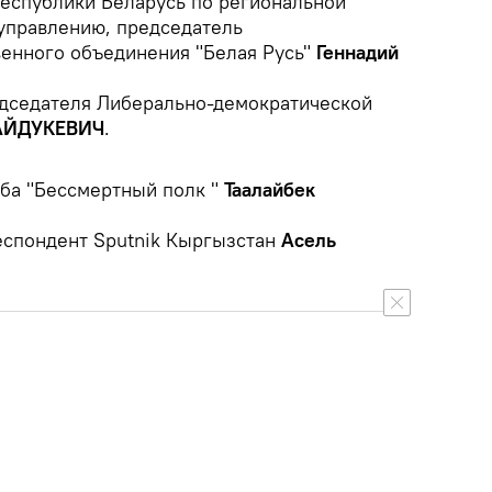
еспублики Беларусь по региональной
управлению, председатель
енного объединения "Белая Русь"
Геннадий
дседателя Либерально-демократической
ГАЙДУКЕВИЧ
.
ба "Бессмертный полк "
Таалайбек
еспондент Sputnik Кыргызстан
Асель