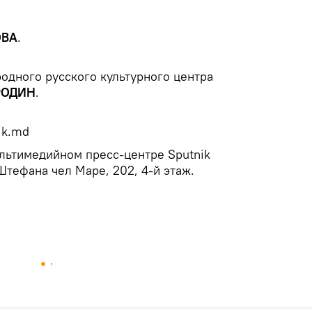
ОВА
.
одного русского культурного центра
 РОДИН
.
ik.md
льтимедийном пресс-центре Sputnik
Штефана чел Маре, 202, 4-й этаж.