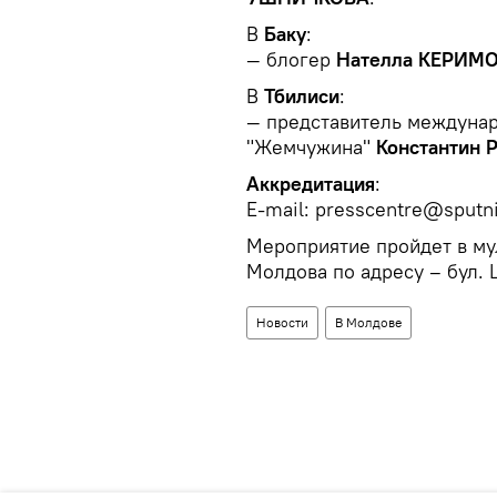
В
Баку
:
— блогер
Нателла КЕРИМ
В
Тбилиси
:
— представитель междунар
"Жемчужина"
Константин
Аккредитация
:
E-mail: presscentre@sputn
Мероприятие пройдет в му
Молдова по адресу – бул. 
Новости
В Молдове