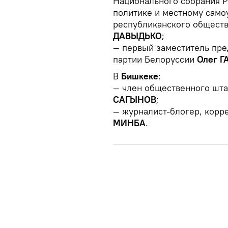
Национального собрания Р
политике и местному само
республиканского обществ
ДАВЫДЬКО
;
— первый заместитель пре
партии Белоруссии
Олег 
В
Бишкеке
:
— член общественного шта
САГЫНОВ
;
— журналист-блогер, корр
МИНБА
.