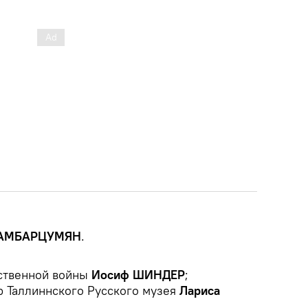
 АМБАРЦУМЯН
.
ественной войны
Иосиф ШИНДЕР
;
р Таллиннского Русского музея
Лариса