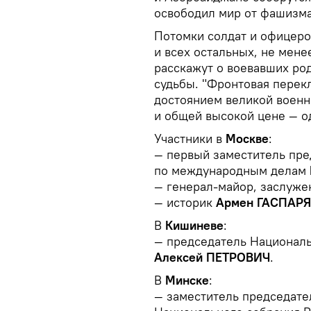
освободил мир от фашизма
Потомки солдат и офицеро
и всех остальных, не мене
расскажут о воевавших род
судьбы. "Фронтовая перек
достоянием великой военн
и общей высокой цене — о
Участники в
Москве
:
— первый заместитель пре
по международным делам
— генерал-майор, заслуж
— историк
Армен ГАСПАР
В
Кишиневе
:
— председатель Националь
Алексей ПЕТРОВИЧ
.
В
Минске
:
— заместитель председате