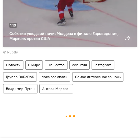
1:10
События ушедшей ночи: Молдова в финале Евровидения,
Меркель против США
©
Ruptly
Новости
В мире
Общество
события
Instagram
Группа DoReDoS
пока все спали
Самое интересное за ночь
Владимир Путин
Ангела Меркель