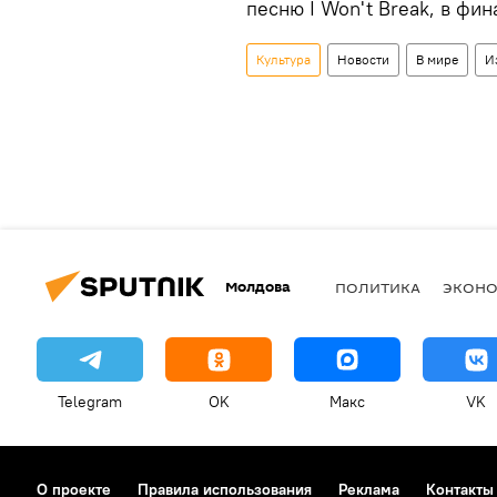
песню I Won't Break, в фи
Культура
Новости
В мире
И
Молдова
ПОЛИТИКА
ЭКОН
Telegram
OK
Макс
VK
О проекте
Правила использования
Реклама
Контакты