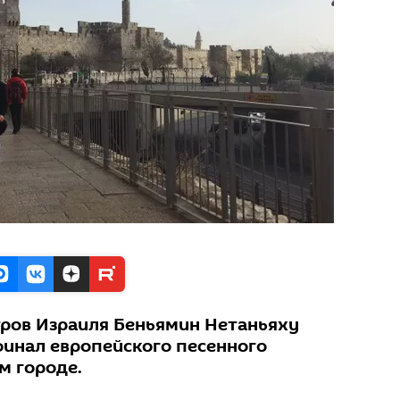
тров Израиля Беньямин Нетаньяху
инал европейского песенного
м городе.