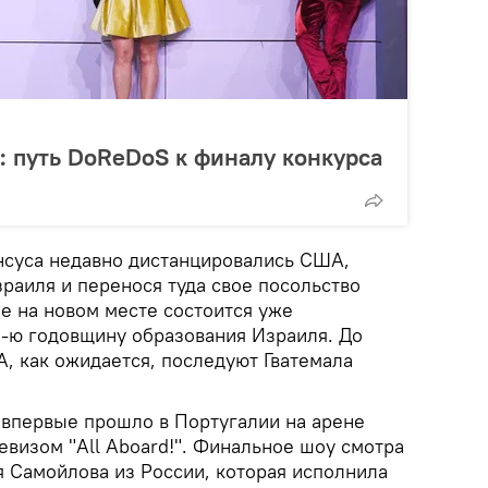
: путь DoReDoS к финалу конкурса
нсуса недавно дистанцировались США,
раиля и перенося туда свое посольство
ие на новом месте состоится уже
70-ю годовщину образования Израиля. До
, как ожидается, последуют Гватемала
у впервые прошло в Португалии на арене
девизом "All Aboard!". Финальное шоу смотра
я Самойлова из России, которая исполнила