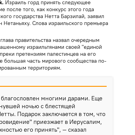
k.
Израиль горд принять следующее
е после того, как конкурс этого года
кого государства Нетта Барзилай, заявил
 Нетаньяху. Слова израильского премьера
глава правительства назвал очередным
лашенному израильтянами своей "единой
опреки претензиям палестинцев на его
е большая часть мирового сообщества по-
ированным территориям.
м благословлен многими дарами. Еще
нувшей ночью с блестящей
етты. Подарок заключается в том, что
ровидение" приезжает в Иерусалим,
ностью его принять", — сказал