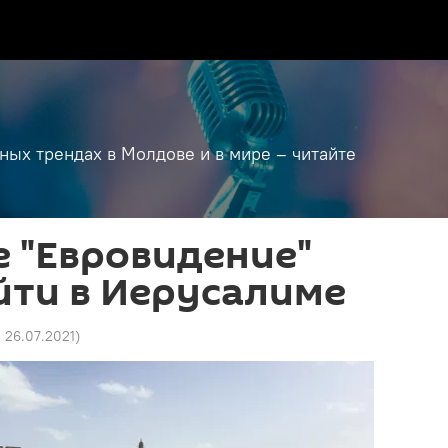
дных трендах в Молдове и в мире – читайте
 "Евровидение"
йти в Иерусалиме
0 26.07.2021
)