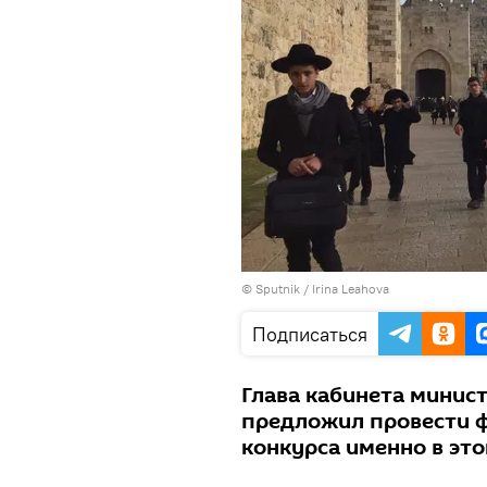
© Sputnik / Irina Leahova
Подписаться
Глава кабинета минис
предложил провести ф
конкурса именно в это