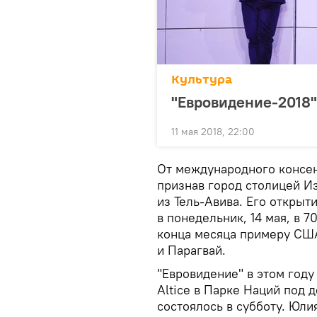
Культура
"Евровидение-2018"
11 мая 2018, 22:00
От международного консе
признав город столицей Из
из Тель-Авива. Его открыт
в понедельник, 14 мая, в 
конца месяца примеру США
и Парагвай.
"Евровидение" в этом год
Altice в Парке Наций под 
состоялось в субботу. Юли