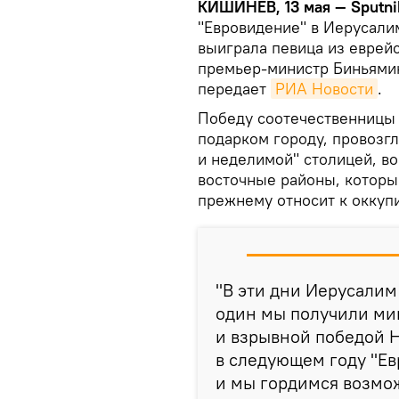
КИШИНЕВ, 13 мая — Sputni
"Евровидение" в Иерусалим
выиграла певица из еврейс
премьер-министр Биньямин
передает
РИА Новости
.
Победу соотечественницы 
подарком городу, провозг
и неделимой" столицей, в
восточные районы, которы
прежнему относит к оккуп
"В эти дни Иерусали
один мы получили ми
и взрывной победой Н
в следующем году "Ев
и мы гордимся возмож