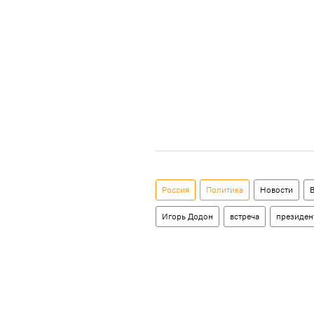
Россия
Политика
Новости
Игорь Додон
встреча
президен