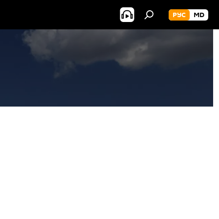
РУС
MD