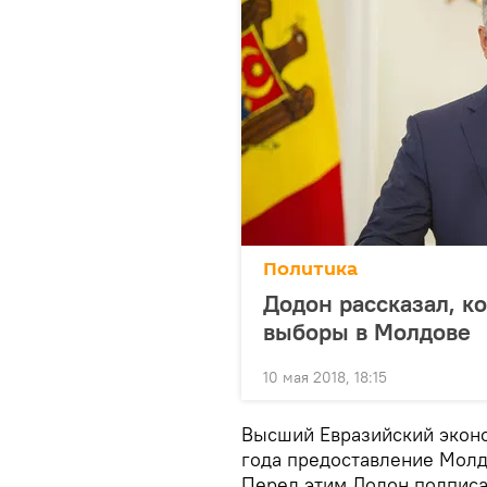
Политика
Додон рассказал, к
выборы в Молдове
10 мая 2018, 18:15
Высший Евразийский эконо
года предоставление Молд
Перед этим Додон подписа